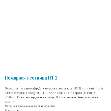
Пожарная лестница П1-2
Она состоит из каркаса(труба электросварная квадрат 40*2) и ступеней (труба
электросварная прямоугольник 40*20*2 ), защитного экрана (полоса г/к
4*30мм). Пожарная наружная лестница П1-2 обеспечивает безопасность на
высоте.
Материал: алюминиевый сплав или сталь
Длина: от 6м