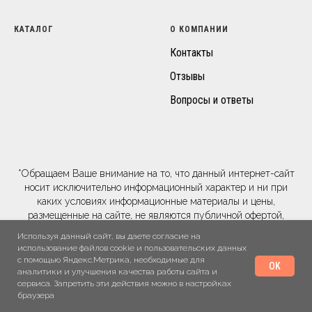
КАТАЛОГ
О КОМПАНИИ
Контакты
Отзывы
Вопросы и ответы
*Обращаем Ваше внимание на то, что данный интернет-сайт
носит исключительно информационный характер и ни при
каких условиях информационные материалы и цены,
размещенные на сайте, не являются публичной офертой,
определяемой положениями Статей 435 и 437 Гражданского
Используя данный сайт, вы даете согласие на
кодекса РФ.
использование файлов cookie и пользовательских данных
** Ваш заказ, включая стоимость и наличие товара, будет
с помощью Яндекс.Метрика, необходимые для
OK
подтвержден нашим менеджером по средствам телефонного
аналитики и улучшения качества работы сайта и
сервиса. Запретить эти действия можно в настройках
звонка на номер, указанный Вами при заказе или по
браузера
указанной электронной почте.